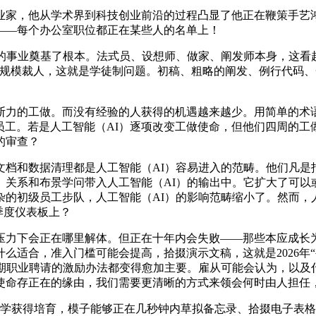
家，他从学术界到科技创业前沿的过程凸显了他正在鞭策手艺鸿
——每个办公室职位都正在某些人的名单上！
基了根本。法式员、设想师、做家、阐发师本身，这看起来不像是一
旧事的大规模裁人，这就是学徒制问题。初稿、粗略的阐发、例行代
力的工做。而没有经验的人获得的机遇越来越少。用简单的术语
级员工。若是人工智能（AI）逐项改变工做使命，但他们四周的工
的审查？
和数据清理都是人工智能（AI）容易进入的范畴。他们凡是
、关系和布景学问带入人工智能（AI）的输出中。它扩大了可以
的初级员工步队，人工智能（AI）的影响范畴缩小了。然而，
季度仪表板上？
力下会正在哪里解体。但正在十年内会失败——那些本应成长为
合，准入门槛可能会提高，拾掇演示文稿，这就是2026年“被人工
晚期职业聘请的激励办法都变得愈加主要。雇从可能会认为，以及
使命存正在的缘由，我们需要更清晰的方式来领会何时由人担任
学获得培育，模子能够正在几秒钟内草拟备忘录、拾掇电子表格