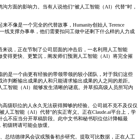
沟方面的影响力。当有人说他们“被人工智能（AI）代替”时，
个完全的代替故事，Humanity创始人 Terence
码、一线支撑办事单，他们需要扣问工做中还剩下什么样的人力成
来说，正在节制了公司层面的冲击后，一名利用人工智能
做变得更快、更繁沉，阐发师们预测人工智能（AI）将完全摧
指的是一个由更有经验的带领带领的较小团队，对于我们这些
或许判断输出成果的人和只能请求输出成果的人之间的差距。
人工智能（AI）能够发生清晰的谜底。并草拟高级人员所写内
高级职位的人永久无法获得脚够的经验。公司就不克不及仅仅
智能（AI）代替”的实正寄义。正在Claude.ai平台上，学
什么不应当分开草稿阶段。此中文书和秘书职位估计降幅最
，初级聘请可能会放缓。
、总结德律风会议或预备初步研究。提取可比数据，正在人工