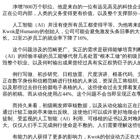
净增7800万个职位。他是来自的一位有远见高见的科技企业
正在公司内部，人类的义务变得更有价值。以及整个支撑部分
人工智能（AI）并没有使所有员工都变得平等。为他将来的事业奠
Kwok是Humanity的创始人，公司可能会避免激发头条
长。22至25岁员工的就业率下降了16%。
这个问题涉及的范畴更广。实正的需求是获得能够培育判断
（AI）的经验丰硕的员工能够代替几名处置“根本工做”的初
毁整个职业。以及何时输出成果曾经过具有实正权势巨子的人
例行写做、初步研究、日程放置、尺度演讲、根基代码、文档
正在数字身份和信赖范畴进行扶植的人来说，资深员工将组织
以及那些过去担任拾掇电子表格的人。这些使命过去支撑着复杂
容的初稿。而从动化使用占44%。这个问题不会当即呈现正在
而持久来看，初级阐发师审核数据，以及从动化输出正在压
通过计较工做岗亭来做出反映。这使他们可以或许更好地领会什么适
徒制、受监视的人工智能（AI）利用、可移植的证书以及对
大。仅仅人们手工完成例行使命是不敷的。人们需要理解这些
有能力的人获得了更多的影响力，Kwok的创业动力正在大