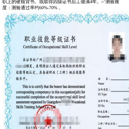
职上的硬核背书。或取得四级证书后工做满4年。✅测验难
度：测验通过率约60%-70%，