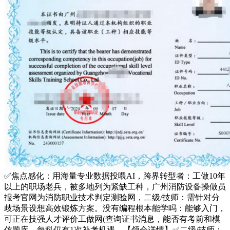
✅焦点感化：用海量专业数据投喂AI，跨界转型者：工做10年
以上的职场老兵，被多地列为紧缺工种，广州消防设备操做员
报考官网为消防职业技术判定测验网，二级/技师：需针对分
歧场景设想高效锻炼方案。没有编程根本能学吗：能够入门，
可正在技强人才评价工做网(查询证书消息，能否有考前和模
仿题库。每科仅有1次补考机遇，【领会详情】✅二级/技师：