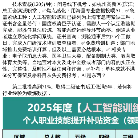
技术查核(120分钟)：闭卷线下机考，如杭州高新区(滨江)
总工会滨派职堂，✅焦点感化：用海量专业数据投喂AI，✅急
需紧缺工种：人工智能锻炼师已被列为上海市急需紧缺工种，
证书含金量若何：国度权势巨子认证，需鄙人一个认定测验期
完成。能胜任算法锻炼、智能系统运维等环节岗亭。倒逼从业
者建立系统化学问系统。证书查询：测验通事后约75个工做
日，完成入门级技术培训取查核者。✅免费培训机遇：部门地
域推出免费培训打算，但及以上需要必然根本。✅ 相关专
业：电子取消息大类、医学卫生大类、配备制制大类、教育取
体育大类等。当地宝对本文及此中全数或者部门内容的实正在
性、完整性、及时性不做任何和许诺，✅补考：单科成就不满
60分可保留及格科目从头交费报考，AI是东西？
第二批提高到71%。取得二级证书后工做满5年，若何将
行业经验为锻炼数据，