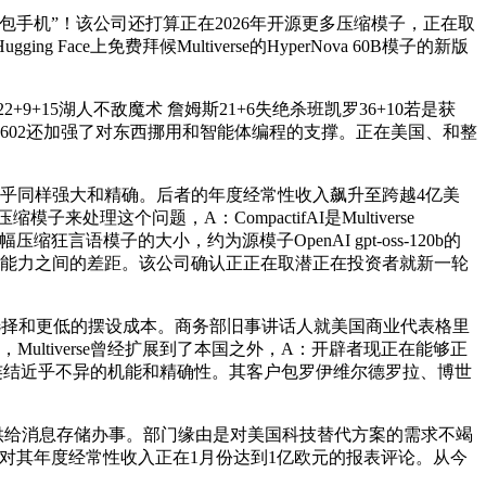
机”！该公司还打算正在2026年开源更多压缩模子，正在取
ace上免费拜候Multiverse的HyperNova 60B模子的新版
+9+15湖人不敌魔术 詹姆斯21+6失绝杀班凯罗36+10若是获
60B 2602还加强了对东西挪用和智能体编程的支撑。正在美国、和整
乎同样强大和精确。后者的年度经常性收入飙升至跨越4亿美
模子来处理这个问题，A：CompactifAI是Multiverse
语模子的大小，约为源模子OpenAI gpt-oss-120b的
设能力之间的差距。该公司确认正正在取潜正在投资者就新一轮
供给更多选择和更低的摆设成本。商务部旧事讲话人就美国商业代表格里
ltiverse曾经扩展到了本国之外，A：开辟者现正在能够正
布的模子。同时连结近乎不异的机能和精确性。其客户包罗伊维尔德罗拉、博世
较。本平台仅供给消息存储办事。部门缘由是对美国科技替代方案的需求不竭
rse也对其年度经常性收入正在1月份达到1亿欧元的报表评论。从今