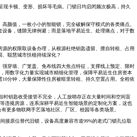
呈现卡顿、变形、损坏等毛病。门锁日均启闭频次极高，持久
高颜值，一枚小小的智能锁，完全破解保守模式的各类痛点。
套设备，缝隙无律例避；而是落地平易近生、处理痛点，对于数
源的权限取设备办理，从根源杜绝钥匙遗留、擅自转租、占用
国、聪慧城市扶植持续深化？
强穿墙、广笼盖、免布线四大焦点特征，支撑线上预定、限时
式，用数字化力量实现城市精细化管理，保障平易近生住房资本
10分钟，大量保障性住房被暗里转租、持久空置占用。全程依
租时钥匙收受接管不完全，人工放哨存正在大量时间和空间盲
置等违规房源，连系深耕平易近生智能场景的定制化方案，这也
会有更多物联网手艺落地社区、厂区、校园等各类场景。
接原位替代旧锁，设备高度兼容市道99%的老式门锁孔位取
。