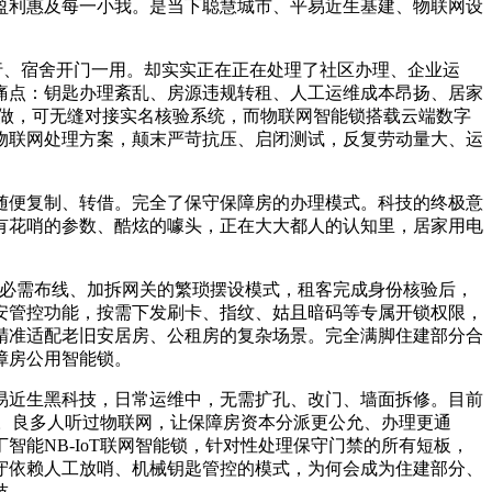
利惠及每一小我。是当下聪慧城市、平易近生基建、物联网设
行、宿舍开门一用。却实实正在正在处理了社区办理、企业运
痛点：钥匙办理紊乱、房源违规转租、人工运维成本昂扬、居家
工做，可无缝对接实名核验系统，而物联网智能锁搭载云端数字
物联网处理方案，颠末严苛抗压、启闭测试，反复劳动量大、运
便复制、转借。完全了保守保障房的办理模式。科技的终极意
有花哨的参数、酷炫的噱头，正在大大都人的认知里，居家用电
禁必需布线、加拆网关的繁琐摆设模式，租客完成身份核验后，
安管控功能，按需下发刷卡、指纹、姑且暗码等专属开锁权限，
精准适配老旧安居房、公租房的复杂场景。完全满脚住建部分合
障房公用智能锁。
近生黑科技，日常运维中，无需扩孔、改门、墙面拆修。目前
态。良多人听过物联网，让保障房资本分派更公允、办理更通
能NB-IoT联网智能锁，针对性处理保守门禁的所有短板，
守依赖人工放哨、机械钥匙管控的模式，为何会成为住建部分、
技。