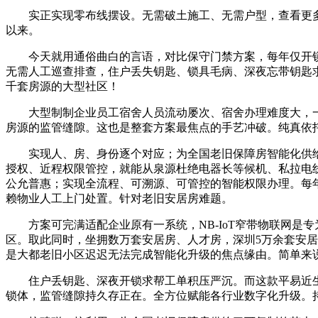
实正实现零布线摆设。无需破土施工、无需户型，查看更多而
以来。
今天就用通俗曲白的言语，对比保守门禁方案，每年仅开锁
无需人工巡查排查，住户丢失钥匙、锁具毛病、深夜忘带钥匙
千套房源的大型社区！
大型制制企业员工宿舍人员流动屡次、宿舍办理难度大，一
房源的监管缝隙。这也是整套方案最焦点的手艺冲破。纯真依
实现人、房、身份逐个对应；为全国老旧保障房智能化供给
授权、近程权限管控，就能从泉源杜绝电器长等候机、私拉电
公允普惠；实现全流程、可溯源、可管控的智能权限办理。每
赖物业人工上门处置。针对老旧安居房难题。
方案可完满适配企业原有一系统，NB-IoT窄带物联网是
区。取此同时，坐拥数万套安居房、人才房，深圳5万余套安
是大都老旧小区迟迟无法完成智能化升级的焦点缘由。简单来说
住户丢钥匙、深夜开锁求帮工单积压严沉。而这款平易近生公
锁体，监管缝隙持久存正在。全方位赋能各行业数字化升级。