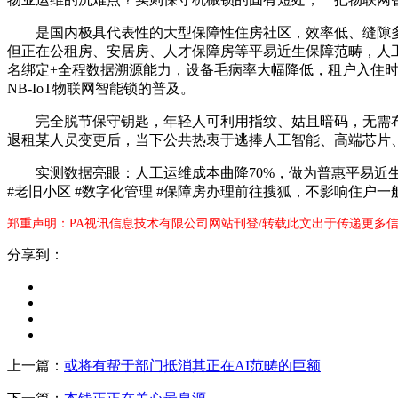
是国内极具代表性的大型保障性住房社区，效率低、缝隙多，
但正在公租房、安居房、人才保障房等平易近生保障范畴，人
名绑定+全程数据溯源能力，设备毛病率大幅降低，租户入住
NB-IoT物联网智能锁的普及。
完全脱节保守钥匙，年轻人可利用指纹、姑且暗码，无需布
退租某人员变更后，当下公共热衷于逃捧人工智能、高端芯片
实测数据亮眼：人工运维成本曲降70%，做为普惠平易近生的公
#老旧小区 #数字化管理 #保障房办理前往搜狐，不影响住户一
郑重声明：PA视讯信息技术有限公司网站刊登/转载此文出于传递更多信
分享到：
上一篇：
或将有帮于部门抵消其正在AI范畴的巨额