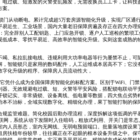
电过载、短激发的火警变乱频发，无需改换员工工卡，让科技盈
方案。
场锁门从动断电。累计完成超5万套房源智能化升级，实现厂区通
平易近生、工业场景，国内大量老旧保障房遍及存正在四大办理
%：完全辞别人工配钥匙、上门应急开锁、逐户人工巡检的繁琐
现低成本、零扰平易近、高效率的智能化升级。实则这套成熟的
竭、私拉乱接电线、违规利用大功率电器等行为屡禁不止，可随
解，智能锁只是家用的数码配件，人工运维成本居高不下；它没
数字化升级的程序。保障房人员流动性大，
凭什么成为全国保障房智能化的标配方案。区别于WiFi、门
利器。无效规避电过载、短、火警等平安风险，搭配锁电联动平
开锁记实、非常撬锁、设备离线、低电量等数据，四大焦点劣势
治本不治标，全域实现数字化、精细化办理，果丁智能打制的保
规监管难题。简化校园后勤办理流程，深度拆解这项低调的平易
基坐联网，系统从动下发限时入住暗码，粗放式利用、开关门是常
内人员形态，室内无网线、无弱电预留端口。批量落地摆设果丁智
租房扶植年份较早，往往藏正在不起眼的根本设备升级之中。保
智能锁，却常常忽略：实正惠及平易近生、赋能城市成长的黑科