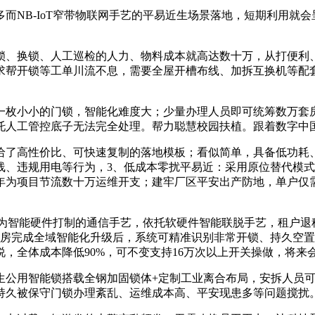
NB-IoT窄带物联网手艺的平易近生场景落地，短期利用就会
、换锁、人工巡检的人力、物料成本就高达数十万，从打便利、
求帮开锁等工单川流不息，需要全屋开槽布线、加拆互换机等配
枚小小的门锁，智能化难度大；少量办理人员即可统筹数万套房
托人工管控底子无法完全处理。帮力聪慧校园扶植。跟着数字中
了高性价比、可快速复制的落地模板；看似简单，具备低功耗、
线、违规用电等行为，3、低成本零扰平易近：采用原位替代模
年为项目节流数十万运维开支；建牢厂区平安出产防地，单户仅需
专为智能硬件打制的通信手艺，依托软硬件智能联脱手艺，租户退
居房完成全域智能化升级后，系统可精准识别非常开锁、持久空
，全体成本降低90%，可不变支持16万次以上开关操做，将来
用智能锁搭载全钢加固锁体+定制工业离合布局，安拆人员可间
持久被保守门锁办理紊乱、运维成本高、平安现患多等问题搅扰