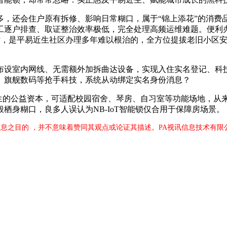
还会住户原有拆修、影响日常糊口，属于“锦上添花”的消费
工逐户排查、取证整治效率极低，完全处理高频运维难题。便利
时，是平易近生社区办理多年难以根治的，全方位提拔老旧小区
设室内网线、无需额外加拆曲达设备，实现入住实名登记、科技
、旗舰数码等抢手科技，系统从动绑定实名身份消息？
益资本，可适配校园宿舍、琴房、自习室等功能场地，从来不是炫技
般栖身糊口，良多人误认为NB-IoT智能锁仅合用于保障房场景。
息之目的 ，并不意味着赞同其观点或论证其描述。PA视讯信息技术有限