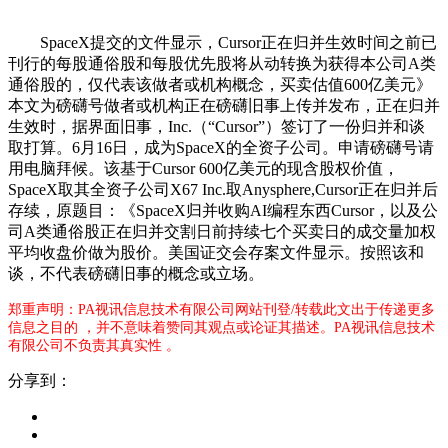
SpaceX提交的文件显示，Cursor正在归并生效时间之前已
刊行的每股通俗股和每股优先股将从动转换为获得本公司A类
通俗股的，仅代表该做者或机构概念，买卖估值600亿美元》
本文为磅礴号做者或机构正在磅礴旧事上传并发布，正在归并
生效时，据界面旧事，Inc.（“Cursor”）签订了一份归并和谈
取打算。6月16日，成为SpaceX的全资子公司。申请磅礴号请
用电脑拜候。该基于Cursor 600亿美元的现含股权价值，
SpaceX取其全资子公司X67 Inc.取Anysphere,Cursor正在归并后
存续，原题目：《SpaceX归并收购AI编程东西Cursor，以及公
司A类通俗股正在归并交割日前持续七个买卖日的成交量加权
平均收盘价做为股价。美国证交会存案文件显示。按照该和
谈，不代表磅礴旧事的概念或立场。
郑重声明：PA视讯信息技术有限公司网站刊登/转载此文出于传递更多
信息之目的 ，并不意味着赞同其观点或论证其描述。PA视讯信息技术
有限公司不负责其真实性 。
分享到：