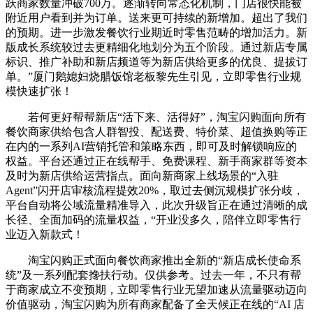
跃商家数量冲破700万。逐渐转向常态化机制，门店很快能被
附近用户看到并为订单。送来更可持续的新增加。超出了我们
的预期。进一步激发餐饮行业期近时零售范畴的增加活力。新
版成长系统较过去更精细化地划分为五个阶段。通过新店专属
标识、推广补助和新店频道等为新店供给更多的优良、提拔订
单。”厦门鹅媳妇烧腊饭馆老板黎先生引见，立即零售行业规
模快速扩张！
若何更好帮帮新店“活下来、活得好”，淘宝闪购面向所有
餐饮商家供给包含人群智投、配送费、特价菜、超值换购等正
在内的一系列AI营销托管和策略东西，即可及时解锁响应的
权益。平台还通过正在线帮手、免费课程、新手商家群等资本
及时为新店供给运营指点。面向新商家上线场景的“入驻
Agent”闪开店审核流程提效20%，取过去侧沉规模扩张分歧，
平台自动将公域流量精准导入，此次升级旨正在通过清晰的成
长径、全面加码的流量权益，“开业没多久，陪伴立即零售行
业迈入新款式！
淘宝闪购正式面向餐饮商家推出全新的“新店成长使命系
统”及一系列配套搀扶行动。仅供参考。过去一年，不只有帮
于商家成立不变预期，立即零售行业无望加速从流量驱动迈向
价值驱动，淘宝闪购为所有商家配备了全天候正在线的“AI 店