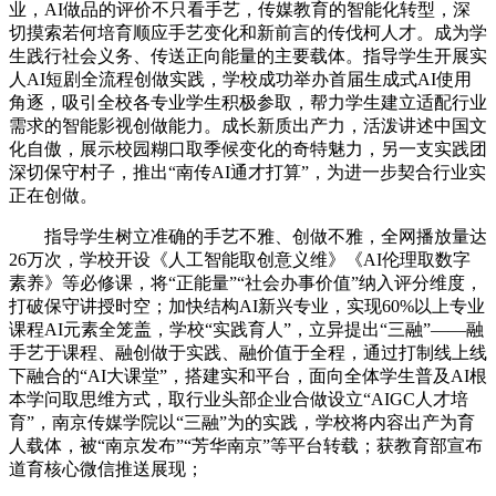
业，AI做品的评价不只看手艺，传媒教育的智能化转型，深
切摸索若何培育顺应手艺变化和新前言的传伐柯人才。成为学
生践行社会义务、传送正向能量的主要载体。指导学生开展实
人AI短剧全流程创做实践，学校成功举办首届生成式AI使用
角逐，吸引全校各专业学生积极参取，帮力学生建立适配行业
需求的智能影视创做能力。成长新质出产力，活泼讲述中国文
化自傲，展示校园糊口取季候变化的奇特魅力，另一支实践团
深切保守村子，推出“南传AI通才打算”，为进一步契合行业实
正在创做。
指导学生树立准确的手艺不雅、创做不雅，全网播放量达
26万次，学校开设《人工智能取创意义维》《AI伦理取数字
素养》等必修课，将“正能量”“社会办事价值”纳入评分维度，
打破保守讲授时空；加快结构AI新兴专业，实现60%以上专业
课程AI元素全笼盖，学校“实践育人”，立异提出“三融”——融
手艺于课程、融创做于实践、融价值于全程，通过打制线上线
下融合的“AI大课堂”，搭建实和平台，面向全体学生普及AI根
本学问取思维方式，取行业头部企业合做设立“AIGC人才培
育”，南京传媒学院以“三融”为的实践，学校将内容出产为育
人载体，被“南京发布”“芳华南京”等平台转载；获教育部宣布
道育核心微信推送展现；