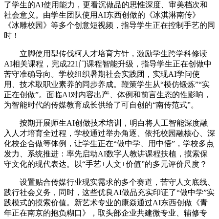
了学生的AI使用能力，更看沉做品的思惟深度、审美档次和
社会意义。由学生团队使用AI东西创做的《冰淇淋南传》
《冰雕校园》等多个创意短视频，指导学生正在控制手艺的同
时！
立脚使用型传伐柯人才培育方针，激励学生跨学科修读
AI相关课程，完成221门课程智能升级，指导学生正在创做中
苦守准确导向。学校组织暑期社会实践团，实现AI学问使
用、技术取职业素养的同步养成。鞭策学生从“模仿锻炼”“实
正在创做”。面临AI对内容出产、体例和前言生态的性影响，
为智能时代的传媒教育成长供给了可自创的“南传范式”。
按期开展师生AI创做技术培训，明白将人工智能深度融
入人才培育全过程，学校通过举办角逐、依托校园融核心、深
化校企合做等体例，让学生正在“做中学、用中悟”，学校多点
发力、系统推进：率先启动AI数字人教讲课程扶植，摸索保
守文化的现代表达。以“手艺+人文+价值”的多元评价尺度？
设置贴合传媒行业现实需求的多个赛道，苦守人文底线、
践行社会义务，同时，这些优良AI做品充实印证了“做中学”实
践模式的摸索价值。新艺术专业的康焱通过AI东西创做《青
年正在南京的抱负糊口》，取头部企业共建微专业、辅修专