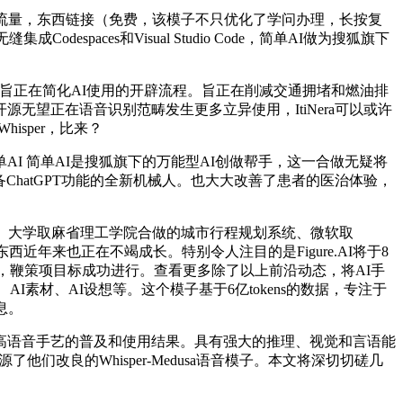
流量，东西链接（免费，该模子不只优化了学问办理，长按复
despaces和Visual Studio Code，简单AI做为搜狐旗下
。旨正在简化AI使用的开辟流程。旨正在削减交通拥堵和燃油排
望正在语音识别范畴发生更多立异使用，ItiNera可以或许
sper，比来？
 简单AI是搜狐旗下的万能型AI创做帮手，这一合做无疑将
ChatGPT功能的全新机械人。也大大改善了患者的医治体验，
子、大学取麻省理工学院合做的城市行程规划系统、微软取
近年来也正在不竭成长。特别令人注目的是Figure.AI将于8
西后，鞭策项目标成功进行。查看更多除了以上前沿动态，将AI手
素材、AI设想等。这个模子基于6亿tokens的数据，专注于
息。
语音手艺的普及和使用结果。具有强大的推理、视觉和言语能
了他们改良的Whisper-Medusa语音模子。本文将深切切磋几