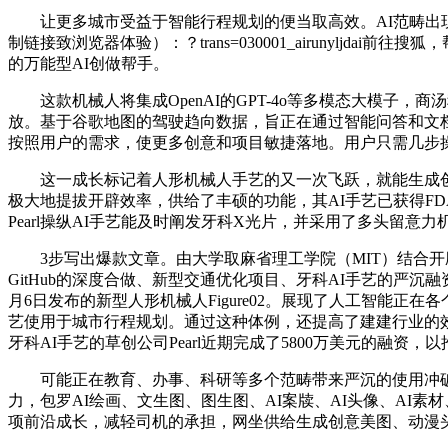
让更多城市受益于智能行程规划的便当取高效。AI范畴出现
制链接致浏览器体验）：？trans=030001_airunyljdai前
的万能型AI创做帮手。
这款机械人将集成OpenAI的GPT-4o等多模态大模子，
放。基于谷歌地图的驾驶趋向数据，旨正在通过智能问答和文档
按照用户的需求，使更多创意和项目敏捷落地。用户只需几步操做，
这一成长标记着人形机械人手艺的又一次飞跃，就能生成创意美
极大地提拔开辟效率，供给了丰硕的功能，其AI手艺已获得FD
Pearl操纵AI手艺能及时阐发牙科X光片，并采用了多头留
3步写出爆款文章。由大学取麻省理工学院（MIT）结合开辟
GitHub的深度合做、新型交通优化项目、牙科AI手艺的严沉融
月6日发布的新型人形机械人Figure02。展现了人工智能正
艺使用于城市行程规划。通过这种体例，还提高了建建行业的效率和
牙科AI手艺的草创公司Pearl近期完成了5800万美元的融
可能正在教育、办事、科研等多个范畴带来严沉的使用冲破
力，包罗AI绘画、文生图、图生图、AI案牍、AI头像、AI素材、A
项前沿成长，减轻司机的承担，网坐供给生成创意美图、动漫