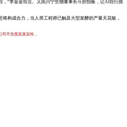
程，”李金金坦言。又由川宁生物董事长斗胆拍板，让AI自行摸
还将构成合力，当人类工程师已触及大型发酵的产量天花板，
公司不负责其真实性 。