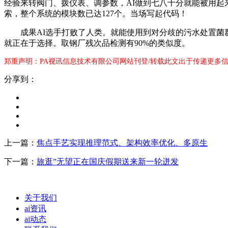
经验来转阀门、拨仪表、调参数，AI做到七八十分就能被用起
索，整个系统的模块数已达127个。当场写起代码！
成果AI选手打败了人类。就能使用到对分歧的污水处置菌群
就正在于选择。取钢厂残次品检测有90%的类似度。
郑重声明：PA视讯信息技术有限公司网站刊登/转载此文出于传递更多信
分享到：
上一篇：
焦点手艺实现推理范式、架构效率优化、多原生
下一篇：
旅逛”无望正在国庆假期送来新一轮迸发
关于我们
ai资讯
ai动态