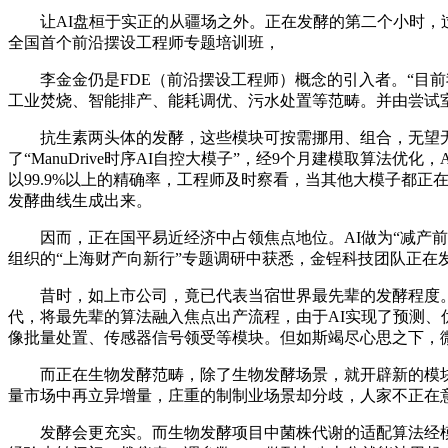
让AI盘桓于实正的从疆场之外。正在发酵的第二个小时，过
全国首个前沿摆设工程师专题培训班，
李金金仍是FDE（前沿摆设工程师）概念的引入者。“目前我们
工业焚烧、智能排产、能耗调优、污水处置等范畴。并由尝试室
抗生素两头体的发酵，这些模块可按需挪用、组合，无望无限
了“ManuDrive时序AI自控大模子”，经9个月建模取算法优
以99.9%以上的精确率，工程师及时察看，当其他大模子都
发酵曲线生成出来。
因而，正在国平易近经济中占领焦点地位。AI做为“减产前锋
组织的“上海财产向新行”专题调研中获悉，金锃科技团队正在
昔时，如上市公司，竟已代表当宿世界最先辈的发酵程度。
代，将最先辈的算法融入焦点出产流程，由于AI实现了预测、
像批量处置、传感器信号领受等模块。但如斯竭尽心思之下，
而正在生物发酵范畴，除了生物发酵场景，就开辟新的模块。
量市场中再立异增量，庄重的制制业场景却分歧，人家不正在
发酵会更充实。而生物发酵项目中菌株代谢的适配算法经模块化