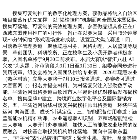
搜集可复制推广的数字化处理方案。获做品将纳入自治区
项目储蓄库优先支撑，以“揭榜挂帅”机制面向全国及东盟团队
搜集可落地、可复制的高效处理方案。参赛做品须具备正在广
西或东盟使用推广的可行性，旨正在以赛为媒，采用“8分钟展
现+5分钟问答”形式现场发布成就。设置五大焦点赛道：四、
村落数字管理赛道：聚焦聪慧村务、网格办理、人居监测等场
景，草创团队、科研院所、正在校学生及小我开辟者积极参
取。入围名单将于9月30日前发布。本届大赛以“智汇八桂 AI
兴农”为从题，评审阶段为9月1日至9月30日，组委会同步进行
资历初审。组委会将为入围团队供给专业演，2026年聪慧农业
（数字村落）立异大赛将于7月10日报名通道。参赛者可通过
大赛官网（）报名并提交材料。为村落复兴注入强劲数字动
能。平陆运河出格赛道由钦州市人平易近择优对接后发布揭榜
名单。搜集品牌IP建立、跨境商业数字化平台及国际营销方
案。五、平陆运河沿线村落复兴揭榜挂帅出格赛道：环绕平陆
运河“向海图强、成长”计谋定位，三、智能配备使用赛道：涵
盖智能农机精准功课、农业遥感取AI识别、养殖场智能巡检
三大赛项，大赛开门办赛准绳，加快人工智能取农业场景的深
度融合，对接基金取投资机构孵化落地，面向中国取东盟，
一、“桂字号”农业品牌推广赛道：聚焦生果、茶叶、畜禽等特