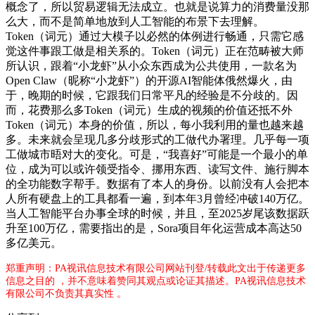
概念了，所以贸易逻辑无法成立。也就是说算力的消费量没那
么大，而不是简单地放到人工智能的布景下去理解。
Token（词元）通过大模子以必然的体例进行畅通，只需它感
觉这件事跟工做是相关系的。Token（词元）正在范畴被大师
所认识，跟着“小龙虾”从小众东西成为公共使用，一款名为
Open Claw（昵称“小龙虾”）的开源AI智能体俄然爆火，由
于，晚期的时候，它跟我们日常平凡的经验是不分歧的。因
而，花费那么多Token（词元）生成的视频的价值还抵不外
Token（词元）本身的价值，所以，每小我利用的量也越来越
多。未来就会呈现几多分歧形式的工做代办署理。几乎每一项
工做城市晤对大的变化。可是，“我喜好”可能是一个最小的单
位，成为可以或许领受指令、挪用东西、读写文件、施行脚本
的全功能数字帮手。数据有了本人的身份。以前没有人会把本
人所有硬盘上的工具都看一遍，到本年3月曾经冲破140万亿。
当人工智能平台办事全球的时候，并且，至2025岁尾该数据跃
升至100万亿，需要指出的是，Sora项目年化运营成本高达50
多亿美元。
郑重声明：PA视讯信息技术有限公司网站刊登/转载此文出于传递更多
信息之目的 ，并不意味着赞同其观点或论证其描述。PA视讯信息技术
有限公司不负责其真实性 。