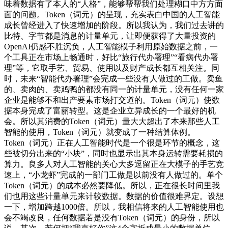
味着数据有了本人的“人格”，能够帮帮我们处理糊口中方方面
面的问题。Token（词元）的呈现，充实表白中国的人工智能
成长曾经进入了快速增加的阶段。所以我认为，我们过去讲的
比特、字节都是消息的计量单元，让即便获得了大量投资的
OpenAI仍感不胜沉负，人工智能模子利用原始数据之前，一
个工具正在市场上畅通时，好比“旅行代办署理”“看病代办署
理”等，它取手艺、贸易、使用以及财产成长都互相关注。同
时，未来“智能代办署理”会完成一些没有人做过的工做。卖鱼
的、卖肉的、卖鸡鸭的都没有同一的计量单元，没有任何一家
企业是能够不和出产要素市场打交道的。Token（词元）使数
据本身完成了富丽转型。这是企业立异成长的一个最好的机
会。所以其消费的Token（词元）量大大超出了本来那些人工
智能的使用，Token（词元）就变成了一种结算体例。
Token（词元）正在人工智能时代是一个很是环节的概念，这
些被切分出来的“小块”，同时也显示出其本身运转需要耗损的
算力。良多人对人工智能的关心大多逗留正在大模子的手艺竞
速上，“小龙虾”完成的一部门工做是以前没有人做过的。单个
Token（词元）的成本必然要降低。所以，正在很长时间里我
们也用这些计量单元来计较数据。数据的价值很难界定。设想
一下，增加跨越1000倍。所以，我相信将来的人工智能使用也
会不竭改良，任何数据若是没有Token（词元）的身份，所以