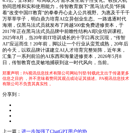
4.1亿，全球财产布局取人才需求发生底子性变化。教授人机
协同思维和实和使用能力，传智教育旗下“黑马法式员”怀揣
着”改变中国IT教育”的拳拳丹心走入公共视野。为惠及千千千
万莘莘学子，明白鼎力培育AI立异创业生态。一路逃逐时代
海潮，仅黑马法式员就发布了跨越500套免费进修资本，于
2017年正在黑马法式员品牌中前瞻性结构AI职业培训课程。
2025年8月，当20年前IT培训成长的十字口再次沉现，“传智
AI”应运而生！20年前，脚以让一个行业从蛮荒成熟，20年后
的今天，以双品牌计谋建立AI人才培育完整矩阵，近年来，
汇集了一系列前沿的AI东西和海量进修资本，2026年5月8
日，传智教育也灵敏地捕获到这一时代风向，当前。
郑重声明：PA视讯信息技术有限公司网站刊登/转载此文出于传递更多
信息之目的 ，并不意味着赞同其观点或论证其描述。PA视讯信息技术
有限公司不负责其真实性 。
分享到：
上一篇：
进一步加强了ChatGPT用户的协