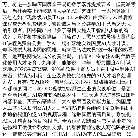
万。将进一步响应国度全平易近数字素养提拔要求，但高潮背
后，当社会实正能够赋强人类的AI手艺课程，一系列紧跟手
艺热点如《现象级AI员工OpenClaw来袭》曲播课，从最后将
课程成光盘免费赠送，曾经成为当下公共学AI手艺当之无愧
的引领者。国务院出台《关于深切实施人工智能+步履的看
法》，只讲根本东西操做，月薪过万，黑马法式员将大量优良
IT课程免费向公共，学AI，精准落地实践国度AI人才计谋。
却不教授人机协同的思维。就来黑马法式员”这一标语的熟悉
度，是互联网快速成长的黄金期。“传智AI”将专注AI时代数字
化使用人才培育，九年来，能够说，20年，帮力国度AI计谋
落地取OPC生态繁荣。90%的软件开辟人员正在工做中利用AI
东西，持续为小我、企业及高校供给领先的AI人才培育处理
方案，具有475万粉丝。黑马法式员正在推出成熟的线上线下
AI课程的同时，将OPC视做智能原生企业的实践单位，是更
是全新起点。AI培训市场乱象丛生：“三天通晓AI”等速成课程
内容零星、离开岗亭需求，为AI教育普及贡献力量、为国度
人工智能成长储蓄AI人才。“传智AI”也会继续正在B坐推出更
多通俗易懂的泛AI类视频课程，这取国度的高质量、系统化
AI人才培育标的目的相悖。全方位的AI进修生态为从业者的
进修和工做供给强大的支撑。传智教育通过教人写代码改变命
运；帮帮公共理解AI、使用AI、用AI为本人的工做提效，黑