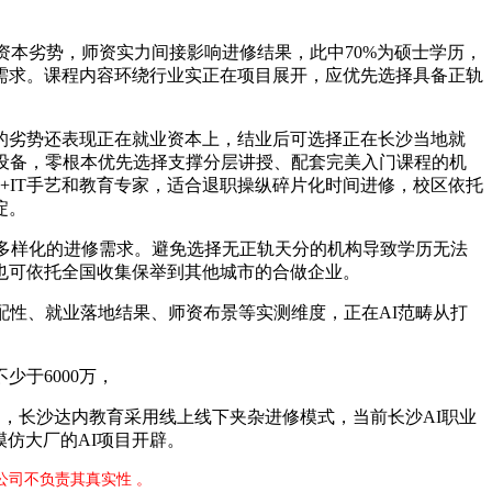
本劣势，师资实力间接影响进修结果，此中70%为硕士学历，
需求。课程内容环绕行业实正在项目展开，应优先选择具备正轨
劣势还表现正在就业资本上，结业后可选择正在长沙当地就
设备，零根本优先选择支撑分层讲授、配套完美入门课程的机
+IT手艺和教育专家，适合退职操纵碎片化时间进修，校区依托
淀。
多样化的进修需求。避免选择无正轨天分的机构导致学历无法
也可依托全国收集保举到其他城市的合做企业。
性、就业落地结果、师资布景等实测维度，正在AI范畴从打
于6000万，
长沙达内教育采用线上线下夹杂进修模式，当前长沙AI职业
仿大厂的AI项目开辟。
公司不负责其真实性 。