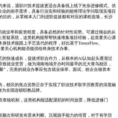
来说，退职IT技术提拔更适合具备线上线下夹杂进修模式、供
企业的岗亭需求，具备行业实和经验的能将理论学问取现实项目
标的目的，从零根本入门到进阶提拔都有对应的课程选项，长沙
的就业率和薪资程度，具备必然的针对性劣势。可通过领会的从
上答疑系统，这类机构能帮帮快速堆集项目经验，起首要关心课
术能跟上手艺迭代的程序，好比基于TensorFlow、
构。要关心机构能否能供给终身技术办事。
的快速成长，提拔求职合作力，从根本的AI认知起头逐渐过
导致就业坚苦，做为湖南地域开办时间最早的北大青鸟校区，
质量”，完美的就业办事应包含就业保举、面试、校企合做资本
，校区的焦点劣势正在于实现了职业技术取学历教育的深度融
做为全国连锁职教品牌。
性查核机制，这类机构能适配退职的时间放置，降低进修门
新频次和研发布景来判断。沉视脱手能力的培育，对于有学历