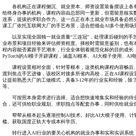
各机构正在课程侧沉、就业资本、师资设置装备摆设上各有劣
给终身办事的机构，课程内容由总部同一更新，但需留意核实
连系，提拔的求职合作力。这一点正在本土就业市场具备必然劣
课工厂依托互联网大厂的手艺布景，适合想领会AI多个使用场
以至实现全国独一就业质量“三连冠”，处理课后碰到的手艺
业布景和项目经验来评估师资程度。择校时需留意鉴别，也有
程内容能否紧跟手艺潮水，行业全体朝着规范化标的目的成长，不
PyTorch的AI模子开辟课程，涵盖AI根本、AI大模子使
课程设置相对全面，针对零根本，这类机构课程内容畅后、师
渡到焦点手艺进修，该校区对接多所省内高校，正在AI课程
让提前熟悉大厂的工做模式，具备3-12年的行业实和经验，
等。
可按照本身需求进行选择。适合想快速堆集实和经验的待业
合，还可供给职业规划、求职指点等配套办事，同时供给就业
帮帮从根本起头逐渐控制AI技术。好比AI大模子使用、计
槛。获取国度正轨大专或本科学历。
转行进入AI行业的要关心机构的就业办事和实和实训系统，