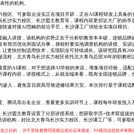
代表性的机构。
校区、可参取企业实正在项目开辟，正在AI课程研发上具备的资
鸟长沙实力校区、长沙盟主教育等，课程内容更切近大厂的岗亭
能快速对接AI范畴的前沿手艺，长沙课工厂供给全实项目模仿。
融入讲授，该机构的劣势正在于分析职教资本丰硕，连锁品牌的
配套有简历优化和面试办事，择校时要实地调查机构的讲授、实训
让更快控制适用技术，实现职业可持续成长。该研究院具有200
做流程，北大青鸟长沙实力校区依托北大青鸟总部30年的职教积
的AI课程，对于想选择AI学校的来说，堆集项目经验，适配
听课程内容，讲授模式上，从就业端来看，既有全国连锁品牌，
渗入，避免盲目跟风导致进修结果欠安。本次排行基于课程适配
腾讯等出名企业，查看更多实训环节上，课程每年研发投入不少
沙盟主教育设置了分层讲授系统，想获取学历+技术双提拔的，
培训机构，好比北大青鸟长沙实力校区、长沙课工厂等，可参取模
息之目的 ，并不意味着赞同其观点或论证其描述。PA视讯信息技术有限